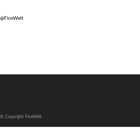
@FiosWelt
© Copyright FiosWelt