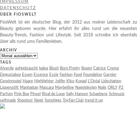
IMPRESSUM
DATENSCHUTZ
ÜBER FIOSWELT
FiosWelt ist ein deutscher Blog, der 2012 aus meiner Leidenschaft zu
Beauty geboren wurde. Hier erfahrt ihr alles rund um die neuesten
Beauty-Trends, Fashion und Lifestyle. Seit 2018 schreibe ich ebenfalls
über alls rund ums Familienleben.
ARCHIV
Archiv
TAGS
Alverde
aufgebraucht
balea
Blush
Born Pretty
Boxen
Catrice
Creme
Degustabox
Essen
Essence
Essie
Fashion
Food
Foundation
Garnier
Gewinnspiel
Haare
Highlighter
Jolifin
Kiko
Konad
L'Oréal
Lidschatten
Lippenstift
Manhattan
Mascara
Maybelline
Nageldesign
Nails
ORLY
P2
Parfüm
Pink Box
Pinsel
Rival de Loop
Sally Hansen
Schaebens
Schmuck
selfmade
Shoptest
Sleek
Sonstiges
ToyFan Club
trend it up