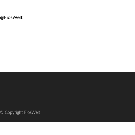
@FiosWelt
© Copyright FiosWelt