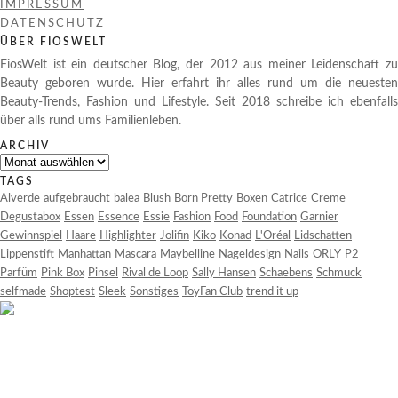
IMPRESSUM
DATENSCHUTZ
ÜBER FIOSWELT
FiosWelt ist ein deutscher Blog, der 2012 aus meiner Leidenschaft zu
Beauty geboren wurde. Hier erfahrt ihr alles rund um die neuesten
Beauty-Trends, Fashion und Lifestyle. Seit 2018 schreibe ich ebenfalls
über alls rund ums Familienleben.
ARCHIV
Archiv
TAGS
Alverde
aufgebraucht
balea
Blush
Born Pretty
Boxen
Catrice
Creme
Degustabox
Essen
Essence
Essie
Fashion
Food
Foundation
Garnier
Gewinnspiel
Haare
Highlighter
Jolifin
Kiko
Konad
L'Oréal
Lidschatten
Lippenstift
Manhattan
Mascara
Maybelline
Nageldesign
Nails
ORLY
P2
Parfüm
Pink Box
Pinsel
Rival de Loop
Sally Hansen
Schaebens
Schmuck
selfmade
Shoptest
Sleek
Sonstiges
ToyFan Club
trend it up