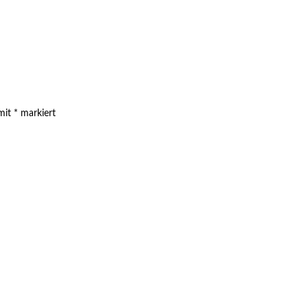
 mit
*
markiert