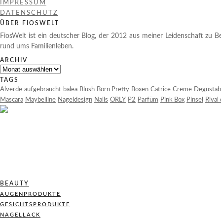
IMPRESSUM
DATENSCHUTZ
ÜBER FIOSWELT
FiosWelt ist ein deutscher Blog, der 2012 aus meiner Leidenschaft zu Be
rund ums Familienleben.
ARCHIV
Archiv
TAGS
Alverde
aufgebraucht
balea
Blush
Born Pretty
Boxen
Catrice
Creme
Degustab
Mascara
Maybelline
Nageldesign
Nails
ORLY
P2
Parfüm
Pink Box
Pinsel
Rival
BEAUTY
AUGENPRODUKTE
GESICHTSPRODUKTE
NAGELLACK