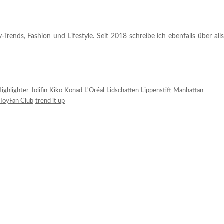
rends, Fashion und Lifestyle. Seit 2018 schreibe ich ebenfalls über alls
ighlighter
Jolifin
Kiko
Konad
L'Oréal
Lidschatten
Lippenstift
Manhattan
ToyFan Club
trend it up