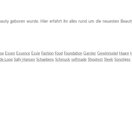
auty geboren wurde. Hier erfahrt ihr alles rund um die neuesten Beauty-T
ox
Essen
Essence
Essie
Fashion
Food
Foundation
Garnier
Gewinnspiel
Haare
H
 de Loop
Sally Hansen
Schaebens
Schmuck
selfmade
Shoptest
Sleek
Sonstiges