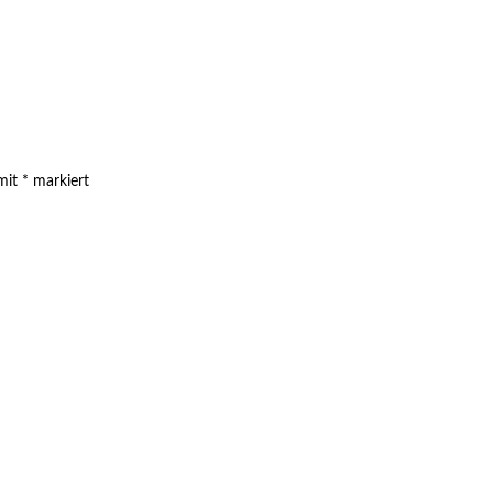
 mit
*
markiert