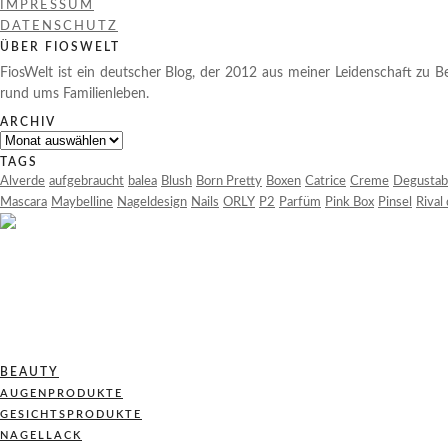
IMPRESSUM
DATENSCHUTZ
ÜBER FIOSWELT
FiosWelt ist ein deutscher Blog, der 2012 aus meiner Leidenschaft zu Be
rund ums Familienleben.
ARCHIV
Archiv
TAGS
Alverde
aufgebraucht
balea
Blush
Born Pretty
Boxen
Catrice
Creme
Degustab
Mascara
Maybelline
Nageldesign
Nails
ORLY
P2
Parfüm
Pink Box
Pinsel
Rival
BEAUTY
AUGENPRODUKTE
GESICHTSPRODUKTE
NAGELLACK