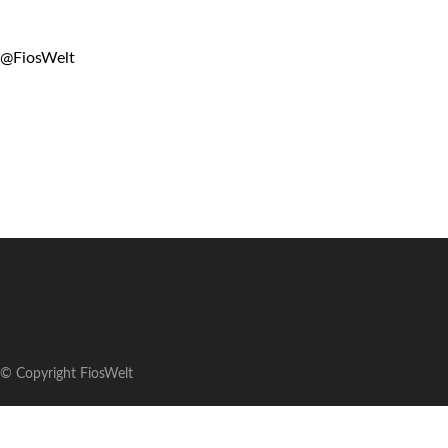
@FiosWelt
© Copyright FiosWelt