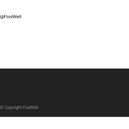
@FiosWelt
© Copyright FiosWelt