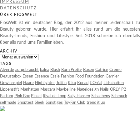
IMPRESSUM
DATENSCHUTZ
ÜBER FIOSWELT
FiosWelt ist ein deutscher Blog, der 2012 aus meiner Leidenschaft zu
Beauty geboren wurde. Hier erfahrt ihr alles rund um die neuesten
Beauty-Trends, Fashion und Lifestyle. Seit 2018 schreibe ich ebenfalls
über alls rund ums Familienleben.
ARCHIV
Archiv
TAGS
Alverde
aufgebraucht
balea
Blush
Born Pretty
Boxen
Catrice
Creme
Degustabox
Essen
Essence
Essie
Fashion
Food
Foundation
Garnier
Gewinnspiel
Haare
Highlighter
Jolifin
Kiko
Konad
L'Oréal
Lidschatten
Lippenstift
Manhattan
Mascara
Maybelline
Nageldesign
Nails
ORLY
P2
Parfüm
Pink Box
Pinsel
Rival de Loop
Sally Hansen
Schaebens
Schmuck
selfmade
Shoptest
Sleek
Sonstiges
ToyFan Club
trend it up