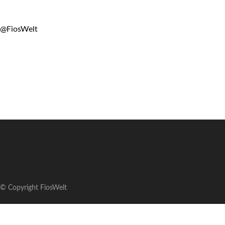
@FiosWelt
© Copyright FiosWelt