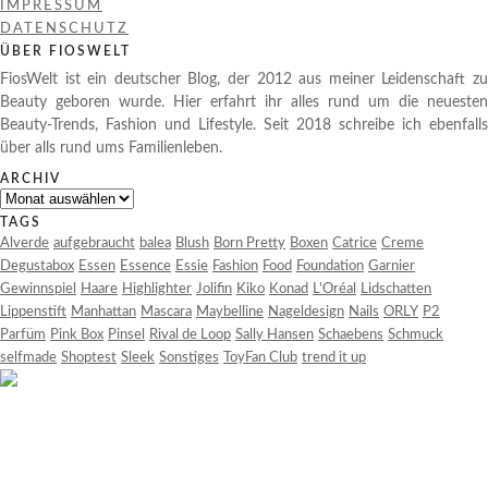
IMPRESSUM
DATENSCHUTZ
ÜBER FIOSWELT
FiosWelt ist ein deutscher Blog, der 2012 aus meiner Leidenschaft zu
Beauty geboren wurde. Hier erfahrt ihr alles rund um die neuesten
Beauty-Trends, Fashion und Lifestyle. Seit 2018 schreibe ich ebenfalls
über alls rund ums Familienleben.
ARCHIV
Archiv
TAGS
Alverde
aufgebraucht
balea
Blush
Born Pretty
Boxen
Catrice
Creme
Degustabox
Essen
Essence
Essie
Fashion
Food
Foundation
Garnier
Gewinnspiel
Haare
Highlighter
Jolifin
Kiko
Konad
L'Oréal
Lidschatten
Lippenstift
Manhattan
Mascara
Maybelline
Nageldesign
Nails
ORLY
P2
Parfüm
Pink Box
Pinsel
Rival de Loop
Sally Hansen
Schaebens
Schmuck
selfmade
Shoptest
Sleek
Sonstiges
ToyFan Club
trend it up