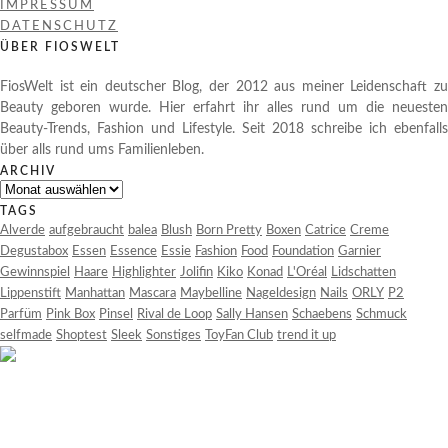
IMPRESSUM
DATENSCHUTZ
ÜBER FIOSWELT
FiosWelt ist ein deutscher Blog, der 2012 aus meiner Leidenschaft zu
Beauty geboren wurde. Hier erfahrt ihr alles rund um die neuesten
Beauty-Trends, Fashion und Lifestyle. Seit 2018 schreibe ich ebenfalls
über alls rund ums Familienleben.
ARCHIV
Archiv
TAGS
Alverde
aufgebraucht
balea
Blush
Born Pretty
Boxen
Catrice
Creme
Degustabox
Essen
Essence
Essie
Fashion
Food
Foundation
Garnier
Gewinnspiel
Haare
Highlighter
Jolifin
Kiko
Konad
L'Oréal
Lidschatten
Lippenstift
Manhattan
Mascara
Maybelline
Nageldesign
Nails
ORLY
P2
Parfüm
Pink Box
Pinsel
Rival de Loop
Sally Hansen
Schaebens
Schmuck
selfmade
Shoptest
Sleek
Sonstiges
ToyFan Club
trend it up