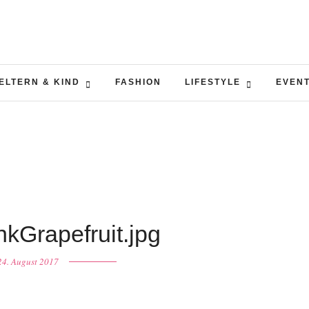
ELTERN & KIND
FASHION
LIFESTYLE
EVEN
kGrapefruit.jpg
24. August 2017