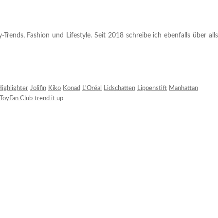
rends, Fashion und Lifestyle. Seit 2018 schreibe ich ebenfalls über alls
ighlighter
Jolifin
Kiko
Konad
L'Oréal
Lidschatten
Lippenstift
Manhattan
ToyFan Club
trend it up