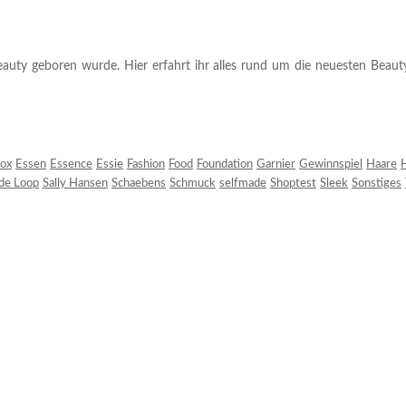
auty geboren wurde. Hier erfahrt ihr alles rund um die neuesten Beauty-T
ox
Essen
Essence
Essie
Fashion
Food
Foundation
Garnier
Gewinnspiel
Haare
H
 de Loop
Sally Hansen
Schaebens
Schmuck
selfmade
Shoptest
Sleek
Sonstiges