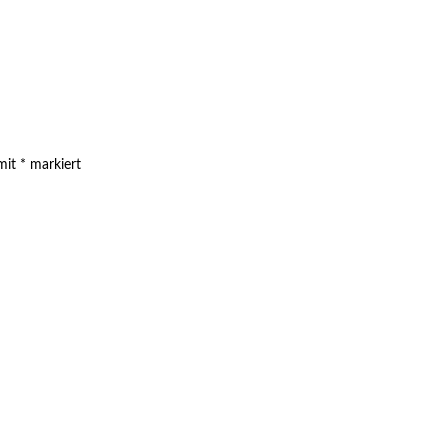
 mit
*
markiert