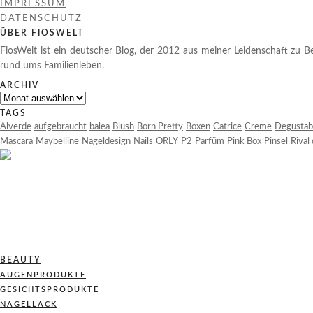
IMPRESSUM
DATENSCHUTZ
ÜBER FIOSWELT
FiosWelt ist ein deutscher Blog, der 2012 aus meiner Leidenschaft zu Be
rund ums Familienleben.
ARCHIV
Archiv
TAGS
Alverde
aufgebraucht
balea
Blush
Born Pretty
Boxen
Catrice
Creme
Degustab
Mascara
Maybelline
Nageldesign
Nails
ORLY
P2
Parfüm
Pink Box
Pinsel
Rival
BEAUTY
AUGENPRODUKTE
GESICHTSPRODUKTE
NAGELLACK