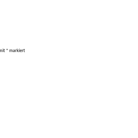
 mit
*
markiert