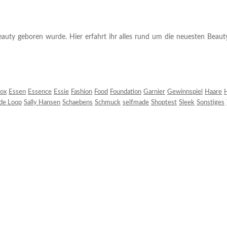
auty geboren wurde. Hier erfahrt ihr alles rund um die neuesten Beauty-T
ox
Essen
Essence
Essie
Fashion
Food
Foundation
Garnier
Gewinnspiel
Haare
H
 de Loop
Sally Hansen
Schaebens
Schmuck
selfmade
Shoptest
Sleek
Sonstiges