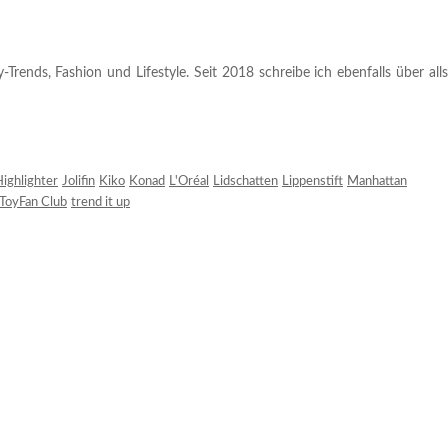
rends, Fashion und Lifestyle. Seit 2018 schreibe ich ebenfalls über alls
ighlighter
Jolifin
Kiko
Konad
L'Oréal
Lidschatten
Lippenstift
Manhattan
ToyFan Club
trend it up