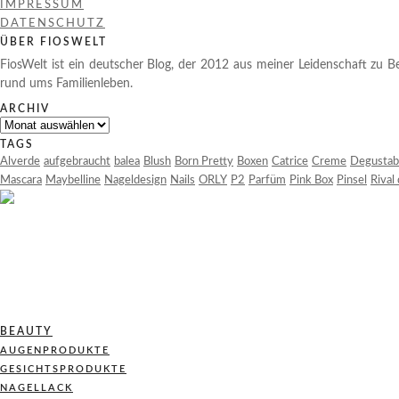
IMPRESSUM
DATENSCHUTZ
ÜBER FIOSWELT
FiosWelt ist ein deutscher Blog, der 2012 aus meiner Leidenschaft zu Be
rund ums Familienleben.
ARCHIV
Archiv
TAGS
Alverde
aufgebraucht
balea
Blush
Born Pretty
Boxen
Catrice
Creme
Degustab
Mascara
Maybelline
Nageldesign
Nails
ORLY
P2
Parfüm
Pink Box
Pinsel
Rival
BEAUTY
AUGENPRODUKTE
GESICHTSPRODUKTE
NAGELLACK