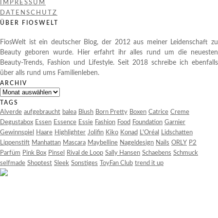
IMPRESSUM
DATENSCHUTZ
ÜBER FIOSWELT
FiosWelt ist ein deutscher Blog, der 2012 aus meiner Leidenschaft zu
Beauty geboren wurde. Hier erfahrt ihr alles rund um die neuesten
Beauty-Trends, Fashion und Lifestyle. Seit 2018 schreibe ich ebenfalls
über alls rund ums Familienleben.
ARCHIV
Archiv
TAGS
Alverde
aufgebraucht
balea
Blush
Born Pretty
Boxen
Catrice
Creme
Degustabox
Essen
Essence
Essie
Fashion
Food
Foundation
Garnier
Gewinnspiel
Haare
Highlighter
Jolifin
Kiko
Konad
L'Oréal
Lidschatten
Lippenstift
Manhattan
Mascara
Maybelline
Nageldesign
Nails
ORLY
P2
Parfüm
Pink Box
Pinsel
Rival de Loop
Sally Hansen
Schaebens
Schmuck
selfmade
Shoptest
Sleek
Sonstiges
ToyFan Club
trend it up