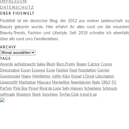
IMPRESSUM
DATENSCHUTZ
ÜBER FIOSWELT
FiosWelt ist ein deutscher Blog, der 2012 aus meiner Leidenschaft zu
Beauty geboren wurde. Hier erfahrt ihr alles rund um die neuesten
Beauty-Trends, Fashion und Lifestyle. Seit 2018 schreibe ich ebenfalls
über alls rund ums Familienleben.
ARCHIV
Archiv
TAGS
Alverde
aufgebraucht
balea
Blush
Born Pretty
Boxen
Catrice
Creme
Degustabox
Essen
Essence
Essie
Fashion
Food
Foundation
Garnier
Gewinnspiel
Haare
Highlighter
Jolifin
Kiko
Konad
L'Oréal
Lidschatten
Lippenstift
Manhattan
Mascara
Maybelline
Nageldesign
Nails
ORLY
P2
Parfüm
Pink Box
Pinsel
Rival de Loop
Sally Hansen
Schaebens
Schmuck
selfmade
Shoptest
Sleek
Sonstiges
ToyFan Club
trend it up