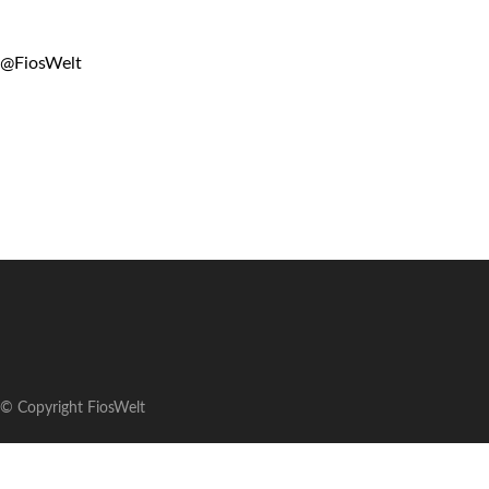
@FiosWelt
© Copyright FiosWelt