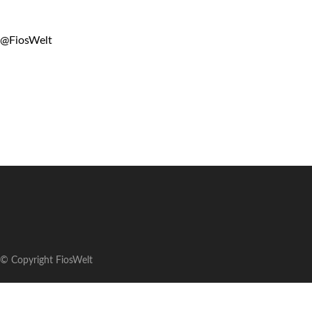
@FiosWelt
© Copyright FiosWelt