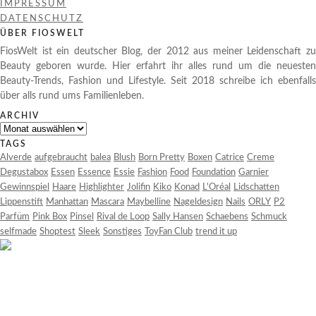
IMPRESSUM
DATENSCHUTZ
ÜBER FIOSWELT
FiosWelt ist ein deutscher Blog, der 2012 aus meiner Leidenschaft zu
Beauty geboren wurde. Hier erfahrt ihr alles rund um die neuesten
Beauty-Trends, Fashion und Lifestyle. Seit 2018 schreibe ich ebenfalls
über alls rund ums Familienleben.
ARCHIV
Archiv
TAGS
Alverde
aufgebraucht
balea
Blush
Born Pretty
Boxen
Catrice
Creme
Degustabox
Essen
Essence
Essie
Fashion
Food
Foundation
Garnier
Gewinnspiel
Haare
Highlighter
Jolifin
Kiko
Konad
L'Oréal
Lidschatten
Lippenstift
Manhattan
Mascara
Maybelline
Nageldesign
Nails
ORLY
P2
Parfüm
Pink Box
Pinsel
Rival de Loop
Sally Hansen
Schaebens
Schmuck
selfmade
Shoptest
Sleek
Sonstiges
ToyFan Club
trend it up