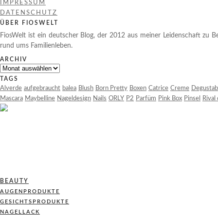
IMPRESSUM
DATENSCHUTZ
ÜBER FIOSWELT
FiosWelt ist ein deutscher Blog, der 2012 aus meiner Leidenschaft zu Be
rund ums Familienleben.
ARCHIV
Archiv
TAGS
Alverde
aufgebraucht
balea
Blush
Born Pretty
Boxen
Catrice
Creme
Degustab
Mascara
Maybelline
Nageldesign
Nails
ORLY
P2
Parfüm
Pink Box
Pinsel
Rival
BEAUTY
AUGENPRODUKTE
GESICHTSPRODUKTE
NAGELLACK