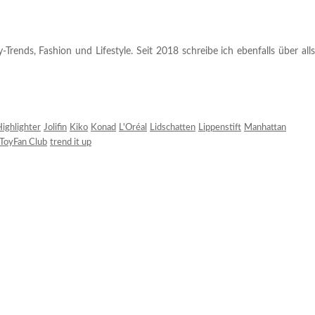
rends, Fashion und Lifestyle. Seit 2018 schreibe ich ebenfalls über alls
ighlighter
Jolifin
Kiko
Konad
L'Oréal
Lidschatten
Lippenstift
Manhattan
ToyFan Club
trend it up