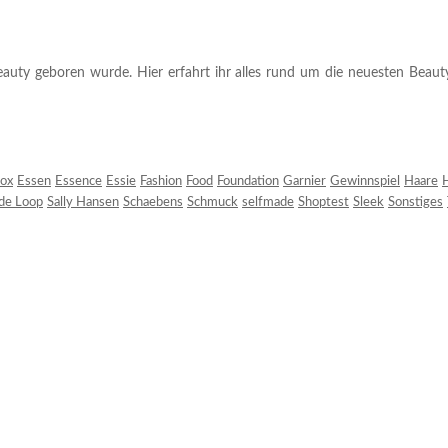
auty geboren wurde. Hier erfahrt ihr alles rund um die neuesten Beauty-T
ox
Essen
Essence
Essie
Fashion
Food
Foundation
Garnier
Gewinnspiel
Haare
H
 de Loop
Sally Hansen
Schaebens
Schmuck
selfmade
Shoptest
Sleek
Sonstiges