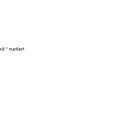
 mit
*
markiert