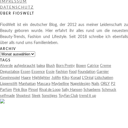
IMPRESSUM
DATENSCHUTZ
ÜBER FIOSWELT
FiosWelt ist ein deutscher Blog, der 2012 aus meiner Leidenschaft zu
Beauty geboren wurde. Hier erfahrt ihr alles rund um die neuesten
Beauty-Trends, Fashion und Lifestyle. Seit 2018 schreibe ich ebenfalls
über alls rund ums Familienleben.
ARCHIV
Archiv
TAGS
Alverde
aufgebraucht
balea
Blush
Born Pretty
Boxen
Catrice
Creme
Degustabox
Essen
Essence
Essie
Fashion
Food
Foundation
Garnier
Gewinnspiel
Haare
Highlighter
Jolifin
Kiko
Konad
L'Oréal
Lidschatten
Lippenstift
Manhattan
Mascara
Maybelline
Nageldesign
Nails
ORLY
P2
Parfüm
Pink Box
Pinsel
Rival de Loop
Sally Hansen
Schaebens
Schmuck
selfmade
Shoptest
Sleek
Sonstiges
ToyFan Club
trend it up