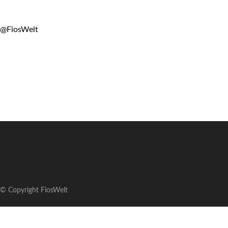
@FiosWelt
© Copyright FiosWelt