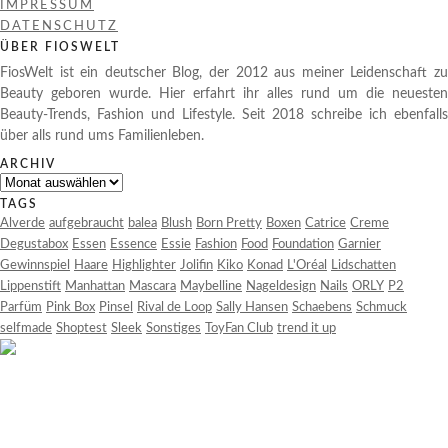
IMPRESSUM
DATENSCHUTZ
ÜBER FIOSWELT
FiosWelt ist ein deutscher Blog, der 2012 aus meiner Leidenschaft zu
Beauty geboren wurde. Hier erfahrt ihr alles rund um die neuesten
Beauty-Trends, Fashion und Lifestyle. Seit 2018 schreibe ich ebenfalls
über alls rund ums Familienleben.
ARCHIV
Archiv
TAGS
Alverde
aufgebraucht
balea
Blush
Born Pretty
Boxen
Catrice
Creme
Degustabox
Essen
Essence
Essie
Fashion
Food
Foundation
Garnier
Gewinnspiel
Haare
Highlighter
Jolifin
Kiko
Konad
L'Oréal
Lidschatten
Lippenstift
Manhattan
Mascara
Maybelline
Nageldesign
Nails
ORLY
P2
Parfüm
Pink Box
Pinsel
Rival de Loop
Sally Hansen
Schaebens
Schmuck
selfmade
Shoptest
Sleek
Sonstiges
ToyFan Club
trend it up