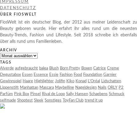
IMPRESSUM
DATENSCHUTZ
ÜBER FIOSWELT
FiosWelt ist ein deutscher Blog, der 2012 aus meiner Leidenschaft zu
Beauty geboren wurde. Hier erfahrt ihr alles rund um die neuesten
Beauty-Trends, Fashion und Lifestyle. Seit 2018 schreibe ich ebenfalls
über alls rund ums Familienleben.
ARCHIV
Archiv
TAGS
Alverde
aufgebraucht
balea
Blush
Born Pretty
Boxen
Catrice
Creme
Degustabox
Essen
Essence
Essie
Fashion
Food
Foundation
Garnier
Gewinnspiel
Haare
Highlighter
Jolifin
Kiko
Konad
L'Oréal
Lidschatten
Lippenstift
Manhattan
Mascara
Maybelline
Nageldesign
Nails
ORLY
P2
Parfüm
Pink Box
Pinsel
Rival de Loop
Sally Hansen
Schaebens
Schmuck
selfmade
Shoptest
Sleek
Sonstiges
ToyFan Club
trend it up