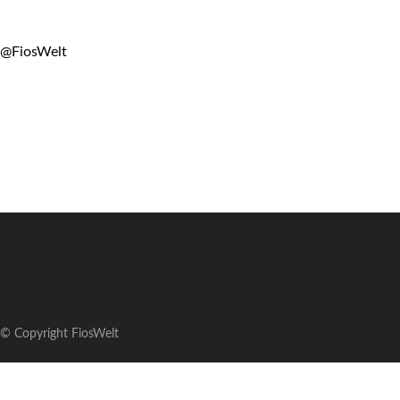
@FiosWelt
© Copyright FiosWelt