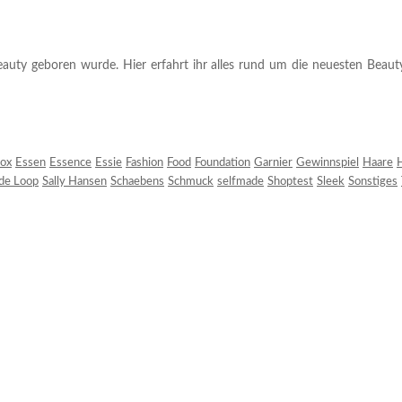
auty geboren wurde. Hier erfahrt ihr alles rund um die neuesten Beauty-T
ox
Essen
Essence
Essie
Fashion
Food
Foundation
Garnier
Gewinnspiel
Haare
H
 de Loop
Sally Hansen
Schaebens
Schmuck
selfmade
Shoptest
Sleek
Sonstiges