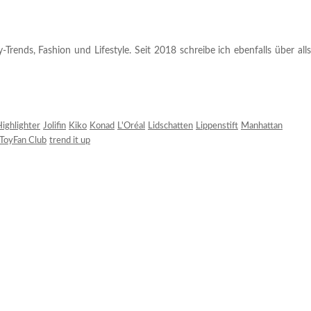
rends, Fashion und Lifestyle. Seit 2018 schreibe ich ebenfalls über alls
ighlighter
Jolifin
Kiko
Konad
L'Oréal
Lidschatten
Lippenstift
Manhattan
ToyFan Club
trend it up