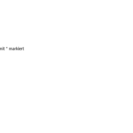
 mit
*
markiert