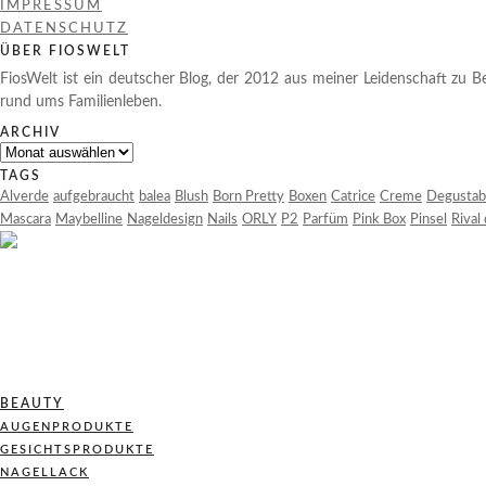
IMPRESSUM
DATENSCHUTZ
ÜBER FIOSWELT
FiosWelt ist ein deutscher Blog, der 2012 aus meiner Leidenschaft zu Be
rund ums Familienleben.
ARCHIV
Archiv
TAGS
Alverde
aufgebraucht
balea
Blush
Born Pretty
Boxen
Catrice
Creme
Degustab
Mascara
Maybelline
Nageldesign
Nails
ORLY
P2
Parfüm
Pink Box
Pinsel
Rival
BEAUTY
AUGENPRODUKTE
GESICHTSPRODUKTE
NAGELLACK