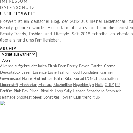
IMPRESSUM
DATENSCHUTZ
ÜBER FIOSWELT
FiosWelt ist ein deutscher Blog, der 2012 aus meiner Leidenschaft zu
Beauty geboren wurde. Hier erfahrt ihr alles rund um die neuesten
Beauty-Trends, Fashion und Lifestyle. Seit 2018 schreibe ich ebenfalls
über alls rund ums Familienleben.
ARCHIV
Archiv
TAGS
Alverde
aufgebraucht
balea
Blush
Born Pretty
Boxen
Catrice
Creme
Degustabox
Essen
Essence
Essie
Fashion
Food
Foundation
Garnier
Gewinnspiel
Haare
Highlighter
Jolifin
Kiko
Konad
L'Oréal
Lidschatten
Lippenstift
Manhattan
Mascara
Maybelline
Nageldesign
Nails
ORLY
P2
Parfüm
Pink Box
Pinsel
Rival de Loop
Sally Hansen
Schaebens
Schmuck
selfmade
Shoptest
Sleek
Sonstiges
ToyFan Club
trend it up