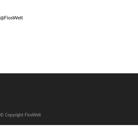
@FiosWelt
© Copyright FiosWelt