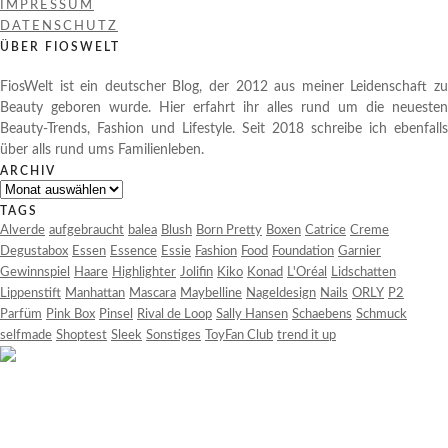
IMPRESSUM
DATENSCHUTZ
ÜBER FIOSWELT
FiosWelt ist ein deutscher Blog, der 2012 aus meiner Leidenschaft zu
Beauty geboren wurde. Hier erfahrt ihr alles rund um die neuesten
Beauty-Trends, Fashion und Lifestyle. Seit 2018 schreibe ich ebenfalls
über alls rund ums Familienleben.
ARCHIV
Archiv
TAGS
Alverde
aufgebraucht
balea
Blush
Born Pretty
Boxen
Catrice
Creme
Degustabox
Essen
Essence
Essie
Fashion
Food
Foundation
Garnier
Gewinnspiel
Haare
Highlighter
Jolifin
Kiko
Konad
L'Oréal
Lidschatten
Lippenstift
Manhattan
Mascara
Maybelline
Nageldesign
Nails
ORLY
P2
Parfüm
Pink Box
Pinsel
Rival de Loop
Sally Hansen
Schaebens
Schmuck
selfmade
Shoptest
Sleek
Sonstiges
ToyFan Club
trend it up