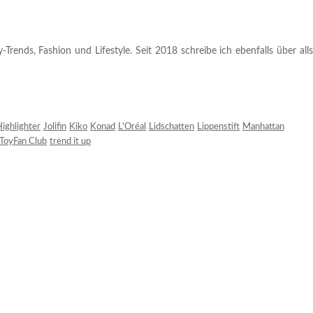
rends, Fashion und Lifestyle. Seit 2018 schreibe ich ebenfalls über alls
ighlighter
Jolifin
Kiko
Konad
L'Oréal
Lidschatten
Lippenstift
Manhattan
ToyFan Club
trend it up