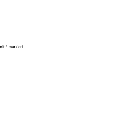
 mit
*
markiert