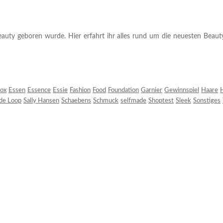
auty geboren wurde. Hier erfahrt ihr alles rund um die neuesten Beauty-T
ox
Essen
Essence
Essie
Fashion
Food
Foundation
Garnier
Gewinnspiel
Haare
H
 de Loop
Sally Hansen
Schaebens
Schmuck
selfmade
Shoptest
Sleek
Sonstiges