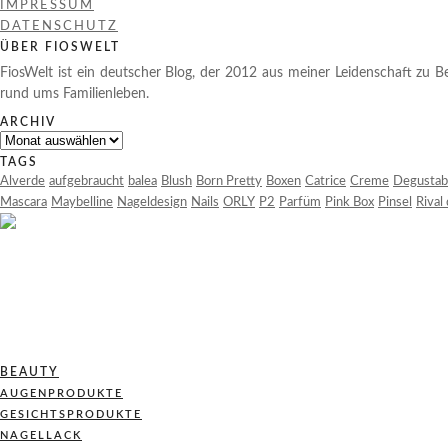
IMPRESSUM
DATENSCHUTZ
ÜBER FIOSWELT
FiosWelt ist ein deutscher Blog, der 2012 aus meiner Leidenschaft zu Be
rund ums Familienleben.
ARCHIV
Archiv
TAGS
Alverde
aufgebraucht
balea
Blush
Born Pretty
Boxen
Catrice
Creme
Degustab
Mascara
Maybelline
Nageldesign
Nails
ORLY
P2
Parfüm
Pink Box
Pinsel
Rival
BEAUTY
AUGENPRODUKTE
GESICHTSPRODUKTE
NAGELLACK