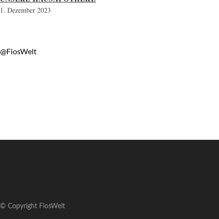
1. Dezember 2023
@FiosWelt
© Copyright FiosWelt