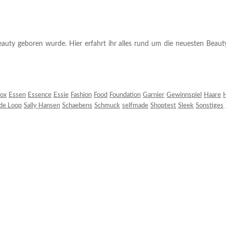
auty geboren wurde. Hier erfahrt ihr alles rund um die neuesten Beauty-T
ox
Essen
Essence
Essie
Fashion
Food
Foundation
Garnier
Gewinnspiel
Haare
H
 de Loop
Sally Hansen
Schaebens
Schmuck
selfmade
Shoptest
Sleek
Sonstiges