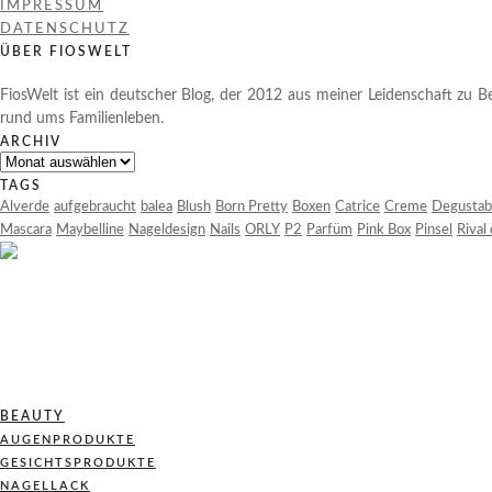
IMPRESSUM
DATENSCHUTZ
ÜBER FIOSWELT
FiosWelt ist ein deutscher Blog, der 2012 aus meiner Leidenschaft zu Be
rund ums Familienleben.
ARCHIV
Archiv
TAGS
Alverde
aufgebraucht
balea
Blush
Born Pretty
Boxen
Catrice
Creme
Degustab
Mascara
Maybelline
Nageldesign
Nails
ORLY
P2
Parfüm
Pink Box
Pinsel
Rival
BEAUTY
AUGENPRODUKTE
GESICHTSPRODUKTE
NAGELLACK