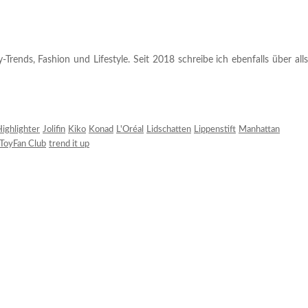
rends, Fashion und Lifestyle. Seit 2018 schreibe ich ebenfalls über alls
ighlighter
Jolifin
Kiko
Konad
L'Oréal
Lidschatten
Lippenstift
Manhattan
ToyFan Club
trend it up