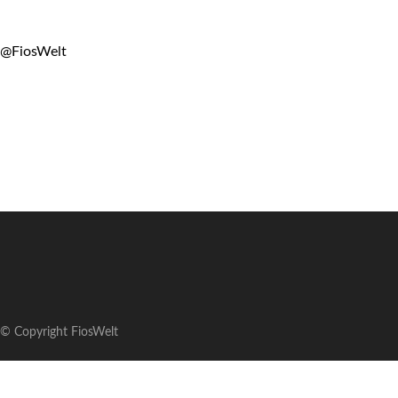
@FiosWelt
© Copyright FiosWelt