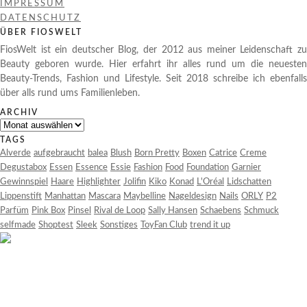
IMPRESSUM
DATENSCHUTZ
ÜBER FIOSWELT
FiosWelt ist ein deutscher Blog, der 2012 aus meiner Leidenschaft zu
Beauty geboren wurde. Hier erfahrt ihr alles rund um die neuesten
Beauty-Trends, Fashion und Lifestyle. Seit 2018 schreibe ich ebenfalls
über alls rund ums Familienleben.
ARCHIV
Archiv
TAGS
Alverde
aufgebraucht
balea
Blush
Born Pretty
Boxen
Catrice
Creme
Degustabox
Essen
Essence
Essie
Fashion
Food
Foundation
Garnier
Gewinnspiel
Haare
Highlighter
Jolifin
Kiko
Konad
L'Oréal
Lidschatten
Lippenstift
Manhattan
Mascara
Maybelline
Nageldesign
Nails
ORLY
P2
Parfüm
Pink Box
Pinsel
Rival de Loop
Sally Hansen
Schaebens
Schmuck
selfmade
Shoptest
Sleek
Sonstiges
ToyFan Club
trend it up