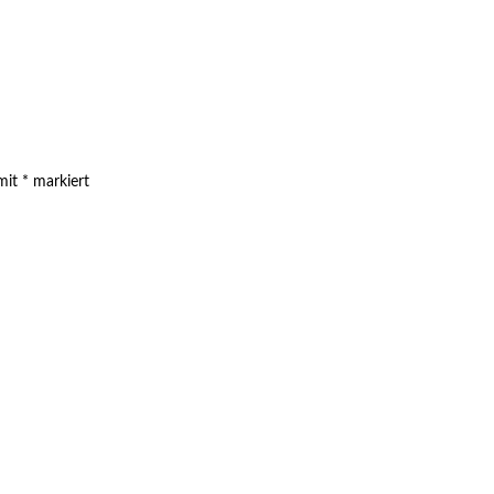
 mit
*
markiert