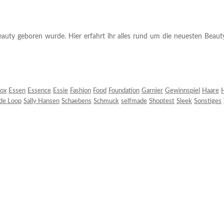
auty geboren wurde. Hier erfahrt ihr alles rund um die neuesten Beauty-T
ox
Essen
Essence
Essie
Fashion
Food
Foundation
Garnier
Gewinnspiel
Haare
H
 de Loop
Sally Hansen
Schaebens
Schmuck
selfmade
Shoptest
Sleek
Sonstiges