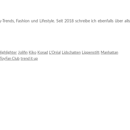
rends, Fashion und Lifestyle. Seit 2018 schreibe ich ebenfalls über alls
ighlighter
Jolifin
Kiko
Konad
L'Oréal
Lidschatten
Lippenstift
Manhattan
ToyFan Club
trend it up