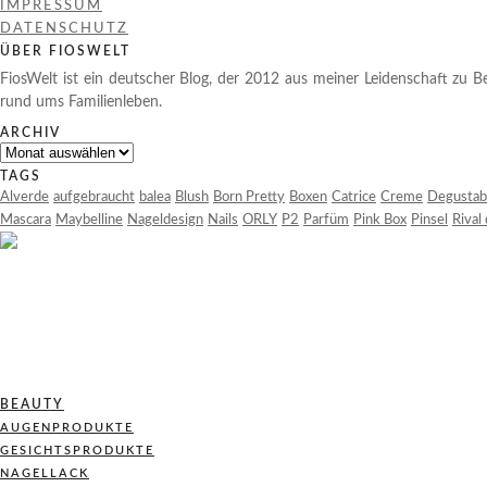
IMPRESSUM
DATENSCHUTZ
ÜBER FIOSWELT
FiosWelt ist ein deutscher Blog, der 2012 aus meiner Leidenschaft zu Be
rund ums Familienleben.
ARCHIV
Archiv
TAGS
Alverde
aufgebraucht
balea
Blush
Born Pretty
Boxen
Catrice
Creme
Degustab
Mascara
Maybelline
Nageldesign
Nails
ORLY
P2
Parfüm
Pink Box
Pinsel
Rival
BEAUTY
AUGENPRODUKTE
GESICHTSPRODUKTE
NAGELLACK