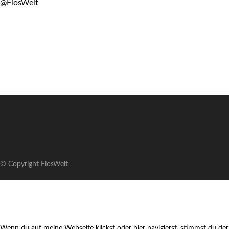
@FiosWelt
© Copyright FiosWelt
Wenn du auf meine Webseite klickst oder hier navigierst, stimmst du der