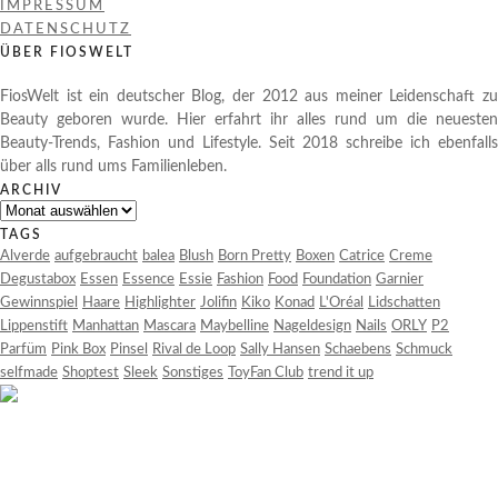
IMPRESSUM
DATENSCHUTZ
ÜBER FIOSWELT
FiosWelt ist ein deutscher Blog, der 2012 aus meiner Leidenschaft zu
Beauty geboren wurde. Hier erfahrt ihr alles rund um die neuesten
Beauty-Trends, Fashion und Lifestyle. Seit 2018 schreibe ich ebenfalls
über alls rund ums Familienleben.
ARCHIV
Archiv
TAGS
Alverde
aufgebraucht
balea
Blush
Born Pretty
Boxen
Catrice
Creme
Degustabox
Essen
Essence
Essie
Fashion
Food
Foundation
Garnier
Gewinnspiel
Haare
Highlighter
Jolifin
Kiko
Konad
L'Oréal
Lidschatten
Lippenstift
Manhattan
Mascara
Maybelline
Nageldesign
Nails
ORLY
P2
Parfüm
Pink Box
Pinsel
Rival de Loop
Sally Hansen
Schaebens
Schmuck
selfmade
Shoptest
Sleek
Sonstiges
ToyFan Club
trend it up