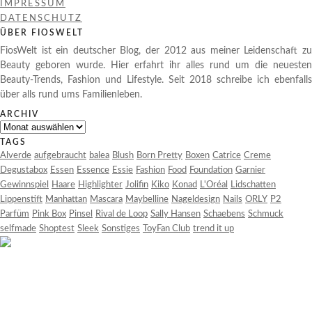
IMPRESSUM
DATENSCHUTZ
ÜBER FIOSWELT
FiosWelt ist ein deutscher Blog, der 2012 aus meiner Leidenschaft zu
Beauty geboren wurde. Hier erfahrt ihr alles rund um die neuesten
Beauty-Trends, Fashion und Lifestyle. Seit 2018 schreibe ich ebenfalls
über alls rund ums Familienleben.
ARCHIV
Archiv
TAGS
Alverde
aufgebraucht
balea
Blush
Born Pretty
Boxen
Catrice
Creme
Degustabox
Essen
Essence
Essie
Fashion
Food
Foundation
Garnier
Gewinnspiel
Haare
Highlighter
Jolifin
Kiko
Konad
L'Oréal
Lidschatten
Lippenstift
Manhattan
Mascara
Maybelline
Nageldesign
Nails
ORLY
P2
Parfüm
Pink Box
Pinsel
Rival de Loop
Sally Hansen
Schaebens
Schmuck
selfmade
Shoptest
Sleek
Sonstiges
ToyFan Club
trend it up