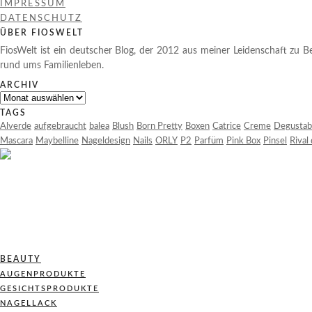
IMPRESSUM
DATENSCHUTZ
ÜBER FIOSWELT
FiosWelt ist ein deutscher Blog, der 2012 aus meiner Leidenschaft zu Be
rund ums Familienleben.
ARCHIV
Archiv
TAGS
Alverde
aufgebraucht
balea
Blush
Born Pretty
Boxen
Catrice
Creme
Degustab
Mascara
Maybelline
Nageldesign
Nails
ORLY
P2
Parfüm
Pink Box
Pinsel
Rival
BEAUTY
AUGENPRODUKTE
GESICHTSPRODUKTE
NAGELLACK