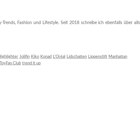
rends, Fashion und Lifestyle. Seit 2018 schreibe ich ebenfalls über alls
ighlighter
Jolifin
Kiko
Konad
L'Oréal
Lidschatten
Lippenstift
Manhattan
ToyFan Club
trend it up