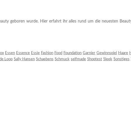
auty geboren wurde. Hier erfahrt ihr alles rund um die neuesten Beauty-T
ox
Essen
Essence
Essie
Fashion
Food
Foundation
Garnier
Gewinnspiel
Haare
H
 de Loop
Sally Hansen
Schaebens
Schmuck
selfmade
Shoptest
Sleek
Sonstiges