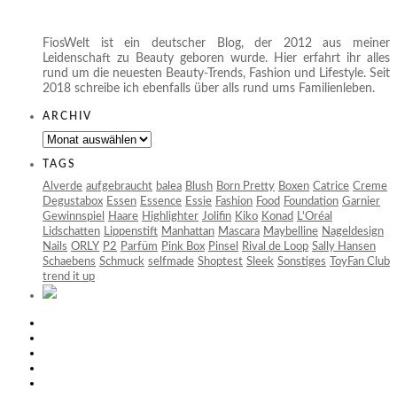
FiosWelt ist ein deutscher Blog, der 2012 aus meiner
Leidenschaft zu Beauty geboren wurde. Hier erfahrt ihr alles
rund um die neuesten Beauty-Trends, Fashion und Lifestyle. Seit
2018 schreibe ich ebenfalls über alls rund ums Familienleben.
ARCHIV
Archiv
TAGS
Alverde
aufgebraucht
balea
Blush
Born Pretty
Boxen
Catrice
Creme
Degustabox
Essen
Essence
Essie
Fashion
Food
Foundation
Garnier
Gewinnspiel
Haare
Highlighter
Jolifin
Kiko
Konad
L'Oréal
Lidschatten
Lippenstift
Manhattan
Mascara
Maybelline
Nageldesign
Nails
ORLY
P2
Parfüm
Pink Box
Pinsel
Rival de Loop
Sally Hansen
Schaebens
Schmuck
selfmade
Shoptest
Sleek
Sonstiges
ToyFan Club
trend it up