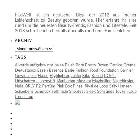
FiosWelt ist ein deutscher Blog, der 2012 aus meiner
Leidenschaft zu Beauty geboren wurde. Hier erfahrt ihr alles
rund um die neuesten Beauty-Trends, Fashion und Lifestyle. Seit
2018 schreibe ich ebenfalls über alls rund ums Familienleben.
ARCHIV
Archiv
TAGS
Alverde
aufgebraucht
balea
Blush
Born Pretty
Boxen
Catrice
Creme
Degustabox
Essen
Essence
Essie
Fashion
Food
Foundation
Garnier
Gewinnspiel
Haare
Highlighter
Jolifin
Kiko
Konad
L'Oréal
Lidschatten
Lippenstift
Manhattan
Mascara
Maybelline
Nageldesign
Nails
ORLY
P2
Parfüm
Pink Box
Pinsel
Rival de Loop
Sally Hansen
Schaebens
Schmuck
selfmade
Shoptest
Sleek
Sonstiges
ToyFan Club
trend it up