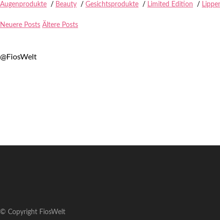
Augenprodukte
/
Beauty
/
Gesichtsprodukte
/
Limited Edition
/
Lippe
Neuere Posts
Ältere Posts
@FiosWelt
© Copyright FiosWelt