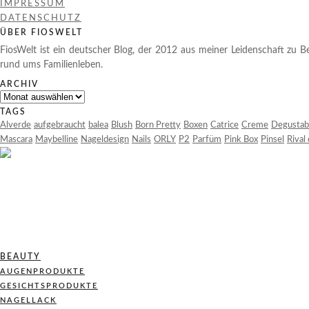
IMPRESSUM
DATENSCHUTZ
ÜBER FIOSWELT
FiosWelt ist ein deutscher Blog, der 2012 aus meiner Leidenschaft zu Be
rund ums Familienleben.
ARCHIV
Archiv
TAGS
Alverde
aufgebraucht
balea
Blush
Born Pretty
Boxen
Catrice
Creme
Degustab
Mascara
Maybelline
Nageldesign
Nails
ORLY
P2
Parfüm
Pink Box
Pinsel
Rival
BEAUTY
AUGENPRODUKTE
GESICHTSPRODUKTE
NAGELLACK