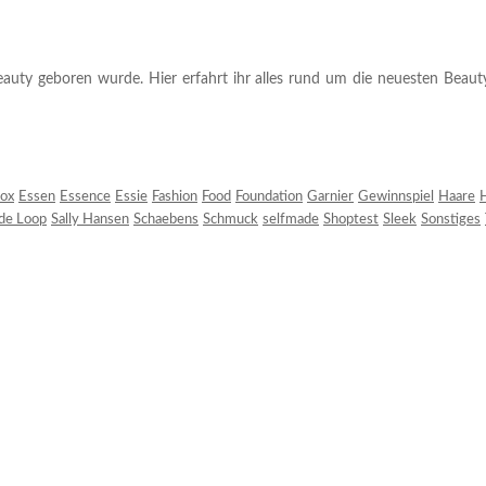
auty geboren wurde. Hier erfahrt ihr alles rund um die neuesten Beauty-T
ox
Essen
Essence
Essie
Fashion
Food
Foundation
Garnier
Gewinnspiel
Haare
H
 de Loop
Sally Hansen
Schaebens
Schmuck
selfmade
Shoptest
Sleek
Sonstiges