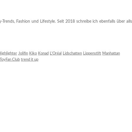
rends, Fashion und Lifestyle. Seit 2018 schreibe ich ebenfalls über alls
ighlighter
Jolifin
Kiko
Konad
L'Oréal
Lidschatten
Lippenstift
Manhattan
ToyFan Club
trend it up