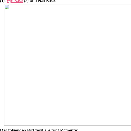
(1),
Eye Base
(2) und Nail Base.
Das folgenden Bild zeigt alle fünf Pigmente: