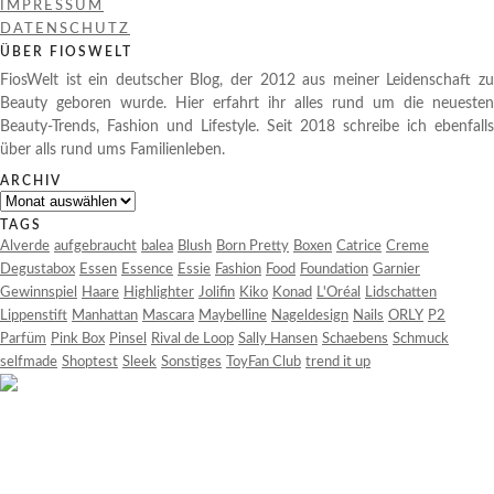
IMPRESSUM
DATENSCHUTZ
ÜBER FIOSWELT
FiosWelt ist ein deutscher Blog, der 2012 aus meiner Leidenschaft zu
Beauty geboren wurde. Hier erfahrt ihr alles rund um die neuesten
Beauty-Trends, Fashion und Lifestyle. Seit 2018 schreibe ich ebenfalls
über alls rund ums Familienleben.
ARCHIV
Archiv
TAGS
Alverde
aufgebraucht
balea
Blush
Born Pretty
Boxen
Catrice
Creme
Degustabox
Essen
Essence
Essie
Fashion
Food
Foundation
Garnier
Gewinnspiel
Haare
Highlighter
Jolifin
Kiko
Konad
L'Oréal
Lidschatten
Lippenstift
Manhattan
Mascara
Maybelline
Nageldesign
Nails
ORLY
P2
Parfüm
Pink Box
Pinsel
Rival de Loop
Sally Hansen
Schaebens
Schmuck
selfmade
Shoptest
Sleek
Sonstiges
ToyFan Club
trend it up