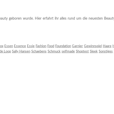
auty geboren wurde. Hier erfahrt ihr alles rund um die neuesten Beauty-T
ox
Essen
Essence
Essie
Fashion
Food
Foundation
Garnier
Gewinnspiel
Haare
H
 de Loop
Sally Hansen
Schaebens
Schmuck
selfmade
Shoptest
Sleek
Sonstiges