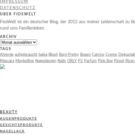
IMPRESSUM
DATENSCHUTZ
ÜBER FIOSWELT
FiosWelt ist ein deutscher Blog, der 2012 aus meiner Leidenschaft zu Be
rund ums Familienleben.
ARCHIV
Archiv
TAGS
Alverde
aufgebraucht
balea
Blush
Born Pretty
Boxen
Catrice
Creme
Degustab
Mascara
Maybelline
Nageldesign
Nails
ORLY
P2
Parfüm
Pink Box
Pinsel
Rival
BEAUTY
AUGENPRODUKTE
GESICHTSPRODUKTE
NAGELLACK