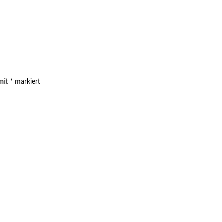
 mit
*
markiert