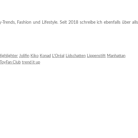
rends, Fashion und Lifestyle. Seit 2018 schreibe ich ebenfalls über alls
ighlighter
Jolifin
Kiko
Konad
L'Oréal
Lidschatten
Lippenstift
Manhattan
ToyFan Club
trend it up