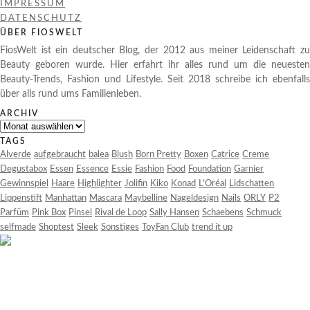
IMPRESSUM
DATENSCHUTZ
ÜBER FIOSWELT
FiosWelt ist ein deutscher Blog, der 2012 aus meiner Leidenschaft zu
Beauty geboren wurde. Hier erfahrt ihr alles rund um die neuesten
Beauty-Trends, Fashion und Lifestyle. Seit 2018 schreibe ich ebenfalls
über alls rund ums Familienleben.
ARCHIV
Archiv
TAGS
Alverde
aufgebraucht
balea
Blush
Born Pretty
Boxen
Catrice
Creme
Degustabox
Essen
Essence
Essie
Fashion
Food
Foundation
Garnier
Gewinnspiel
Haare
Highlighter
Jolifin
Kiko
Konad
L'Oréal
Lidschatten
Lippenstift
Manhattan
Mascara
Maybelline
Nageldesign
Nails
ORLY
P2
Parfüm
Pink Box
Pinsel
Rival de Loop
Sally Hansen
Schaebens
Schmuck
selfmade
Shoptest
Sleek
Sonstiges
ToyFan Club
trend it up