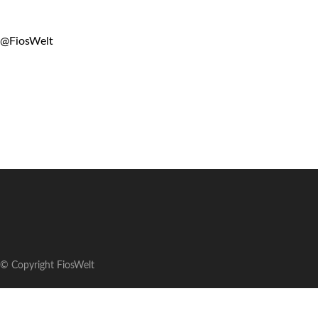
@FiosWelt
© Copyright FiosWelt