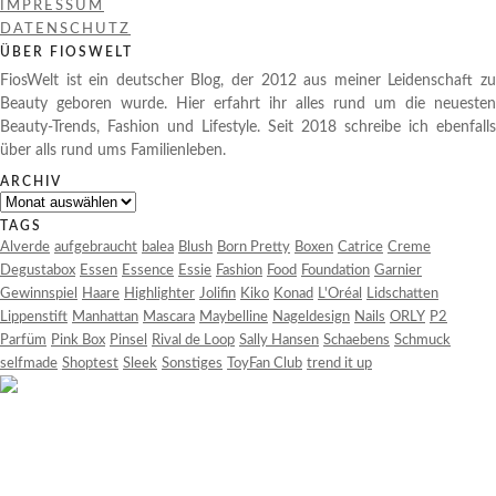
IMPRESSUM
DATENSCHUTZ
ÜBER FIOSWELT
FiosWelt ist ein deutscher Blog, der 2012 aus meiner Leidenschaft zu
Beauty geboren wurde. Hier erfahrt ihr alles rund um die neuesten
Beauty-Trends, Fashion und Lifestyle. Seit 2018 schreibe ich ebenfalls
über alls rund ums Familienleben.
ARCHIV
Archiv
TAGS
Alverde
aufgebraucht
balea
Blush
Born Pretty
Boxen
Catrice
Creme
Degustabox
Essen
Essence
Essie
Fashion
Food
Foundation
Garnier
Gewinnspiel
Haare
Highlighter
Jolifin
Kiko
Konad
L'Oréal
Lidschatten
Lippenstift
Manhattan
Mascara
Maybelline
Nageldesign
Nails
ORLY
P2
Parfüm
Pink Box
Pinsel
Rival de Loop
Sally Hansen
Schaebens
Schmuck
selfmade
Shoptest
Sleek
Sonstiges
ToyFan Club
trend it up