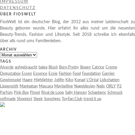
IMPRESSUM
DATENSCHUTZ
ÜBER FIOSWELT
FiosWelt ist ein deutscher Blog, der 2012 aus meiner Leidenschaft zu
Beauty geboren wurde. Hier erfahrt ihr alles rund um die neuesten
Beauty-Trends, Fashion und Lifestyle. Seit 2018 schreibe ich ebenfalls
über alls rund ums Familienleben.
ARCHIV
Archiv
TAGS
Alverde
aufgebraucht
balea
Blush
Born Pretty
Boxen
Catrice
Creme
Degustabox
Essen
Essence
Essie
Fashion
Food
Foundation
Garnier
Gewinnspiel
Haare
Highlighter
Jolifin
Kiko
Konad
L'Oréal
Lidschatten
Lippenstift
Manhattan
Mascara
Maybelline
Nageldesign
Nails
ORLY
P2
Parfüm
Pink Box
Pinsel
Rival de Loop
Sally Hansen
Schaebens
Schmuck
selfmade
Shoptest
Sleek
Sonstiges
ToyFan Club
trend it up