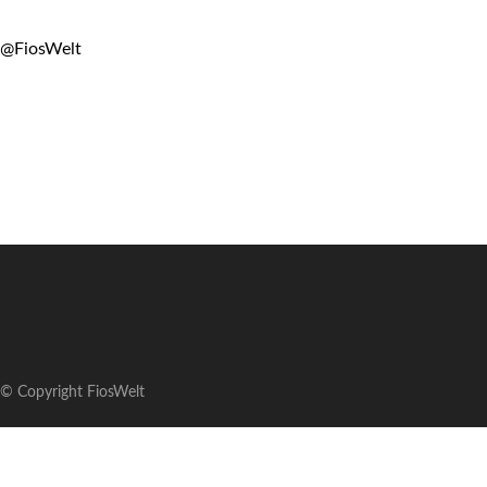
@FiosWelt
© Copyright FiosWelt