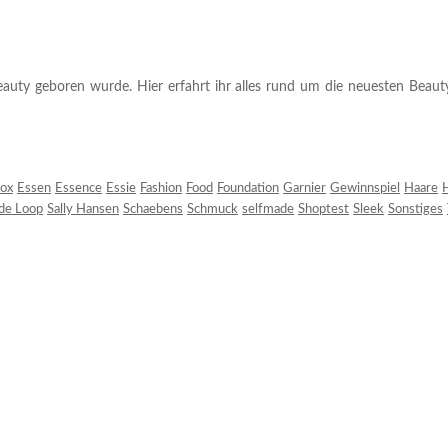
auty geboren wurde. Hier erfahrt ihr alles rund um die neuesten Beauty-T
ox
Essen
Essence
Essie
Fashion
Food
Foundation
Garnier
Gewinnspiel
Haare
H
 de Loop
Sally Hansen
Schaebens
Schmuck
selfmade
Shoptest
Sleek
Sonstiges