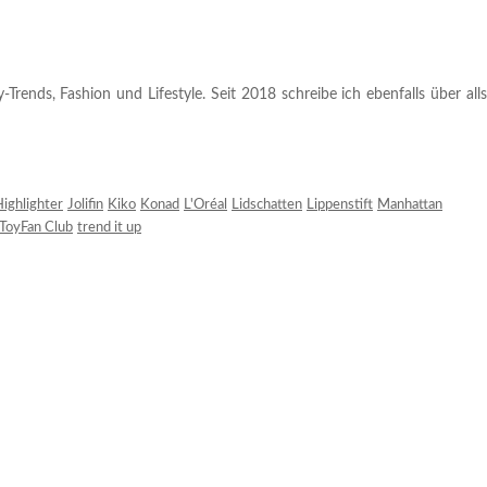
rends, Fashion und Lifestyle. Seit 2018 schreibe ich ebenfalls über alls
ighlighter
Jolifin
Kiko
Konad
L'Oréal
Lidschatten
Lippenstift
Manhattan
ToyFan Club
trend it up