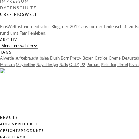
IMPRESSUM
DATENSCHUTZ
ÜBER FIOSWELT
FiosWelt ist ein deutscher Blog, der 2012 aus meiner Leidenschaft zu Be
rund ums Familienleben.
ARCHIV
Archiv
TAGS
Alverde
aufgebraucht
balea
Blush
Born Pretty
Boxen
Catrice
Creme
Degustab
Mascara
Maybelline
Nageldesign
Nails
ORLY
P2
Parfüm
Pink Box
Pinsel
Rival
BEAUTY
AUGENPRODUKTE
GESICHTSPRODUKTE
NAGELLACK