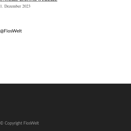
1. Dezember 2023
@FiosWelt
© Copyright FiosWelt