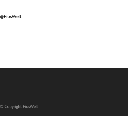
@FiosWelt
© Copyright FiosWelt