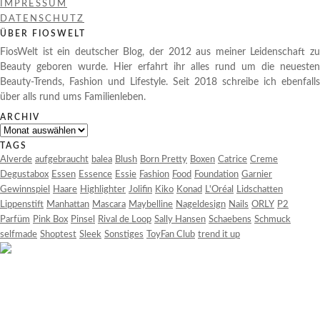
IMPRESSUM
DATENSCHUTZ
ÜBER FIOSWELT
FiosWelt ist ein deutscher Blog, der 2012 aus meiner Leidenschaft zu
Beauty geboren wurde. Hier erfahrt ihr alles rund um die neuesten
Beauty-Trends, Fashion und Lifestyle. Seit 2018 schreibe ich ebenfalls
über alls rund ums Familienleben.
ARCHIV
Archiv
TAGS
Alverde
aufgebraucht
balea
Blush
Born Pretty
Boxen
Catrice
Creme
Degustabox
Essen
Essence
Essie
Fashion
Food
Foundation
Garnier
Gewinnspiel
Haare
Highlighter
Jolifin
Kiko
Konad
L'Oréal
Lidschatten
Lippenstift
Manhattan
Mascara
Maybelline
Nageldesign
Nails
ORLY
P2
Parfüm
Pink Box
Pinsel
Rival de Loop
Sally Hansen
Schaebens
Schmuck
selfmade
Shoptest
Sleek
Sonstiges
ToyFan Club
trend it up