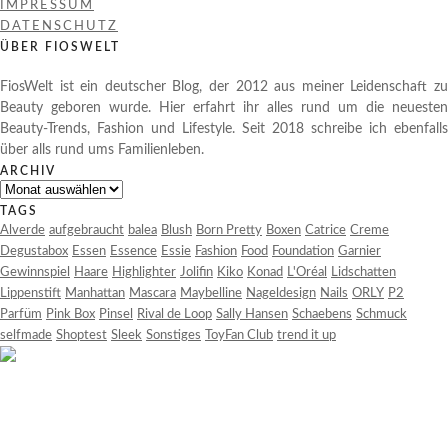
IMPRESSUM
DATENSCHUTZ
ÜBER FIOSWELT
FiosWelt ist ein deutscher Blog, der 2012 aus meiner Leidenschaft zu
Beauty geboren wurde. Hier erfahrt ihr alles rund um die neuesten
Beauty-Trends, Fashion und Lifestyle. Seit 2018 schreibe ich ebenfalls
über alls rund ums Familienleben.
ARCHIV
Archiv
TAGS
Alverde
aufgebraucht
balea
Blush
Born Pretty
Boxen
Catrice
Creme
Degustabox
Essen
Essence
Essie
Fashion
Food
Foundation
Garnier
Gewinnspiel
Haare
Highlighter
Jolifin
Kiko
Konad
L'Oréal
Lidschatten
Lippenstift
Manhattan
Mascara
Maybelline
Nageldesign
Nails
ORLY
P2
Parfüm
Pink Box
Pinsel
Rival de Loop
Sally Hansen
Schaebens
Schmuck
selfmade
Shoptest
Sleek
Sonstiges
ToyFan Club
trend it up