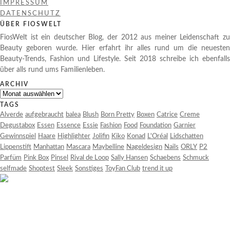
IMPRESSUM
DATENSCHUTZ
ÜBER FIOSWELT
FiosWelt ist ein deutscher Blog, der 2012 aus meiner Leidenschaft zu
Beauty geboren wurde. Hier erfahrt ihr alles rund um die neuesten
Beauty-Trends, Fashion und Lifestyle. Seit 2018 schreibe ich ebenfalls
über alls rund ums Familienleben.
ARCHIV
Archiv
TAGS
Alverde
aufgebraucht
balea
Blush
Born Pretty
Boxen
Catrice
Creme
Degustabox
Essen
Essence
Essie
Fashion
Food
Foundation
Garnier
Gewinnspiel
Haare
Highlighter
Jolifin
Kiko
Konad
L'Oréal
Lidschatten
Lippenstift
Manhattan
Mascara
Maybelline
Nageldesign
Nails
ORLY
P2
Parfüm
Pink Box
Pinsel
Rival de Loop
Sally Hansen
Schaebens
Schmuck
selfmade
Shoptest
Sleek
Sonstiges
ToyFan Club
trend it up