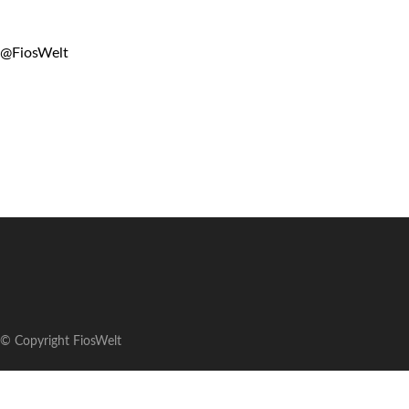
@FiosWelt
© Copyright FiosWelt