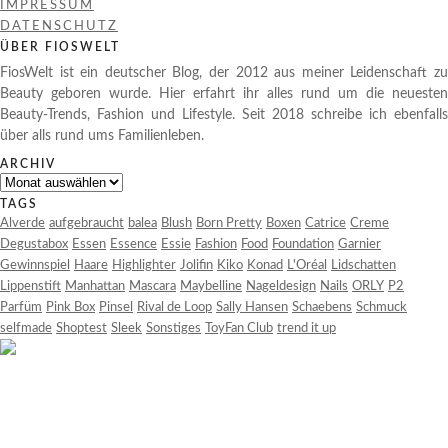
IMPRESSUM
DATENSCHUTZ
ÜBER FIOSWELT
FiosWelt ist ein deutscher Blog, der 2012 aus meiner Leidenschaft zu
Beauty geboren wurde. Hier erfahrt ihr alles rund um die neuesten
Beauty-Trends, Fashion und Lifestyle. Seit 2018 schreibe ich ebenfalls
über alls rund ums Familienleben.
ARCHIV
Archiv
TAGS
Alverde
aufgebraucht
balea
Blush
Born Pretty
Boxen
Catrice
Creme
Degustabox
Essen
Essence
Essie
Fashion
Food
Foundation
Garnier
Gewinnspiel
Haare
Highlighter
Jolifin
Kiko
Konad
L'Oréal
Lidschatten
Lippenstift
Manhattan
Mascara
Maybelline
Nageldesign
Nails
ORLY
P2
Parfüm
Pink Box
Pinsel
Rival de Loop
Sally Hansen
Schaebens
Schmuck
selfmade
Shoptest
Sleek
Sonstiges
ToyFan Club
trend it up