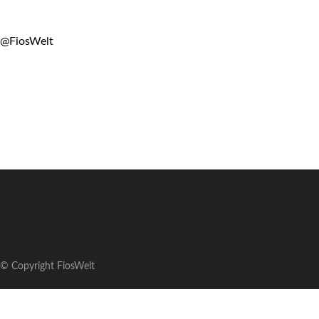
@FiosWelt
© Copyright FiosWelt