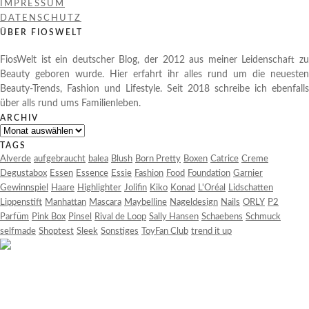
IMPRESSUM
DATENSCHUTZ
ÜBER FIOSWELT
FiosWelt ist ein deutscher Blog, der 2012 aus meiner Leidenschaft zu
Beauty geboren wurde. Hier erfahrt ihr alles rund um die neuesten
Beauty-Trends, Fashion und Lifestyle. Seit 2018 schreibe ich ebenfalls
über alls rund ums Familienleben.
ARCHIV
Archiv
TAGS
Alverde
aufgebraucht
balea
Blush
Born Pretty
Boxen
Catrice
Creme
Degustabox
Essen
Essence
Essie
Fashion
Food
Foundation
Garnier
Gewinnspiel
Haare
Highlighter
Jolifin
Kiko
Konad
L'Oréal
Lidschatten
Lippenstift
Manhattan
Mascara
Maybelline
Nageldesign
Nails
ORLY
P2
Parfüm
Pink Box
Pinsel
Rival de Loop
Sally Hansen
Schaebens
Schmuck
selfmade
Shoptest
Sleek
Sonstiges
ToyFan Club
trend it up