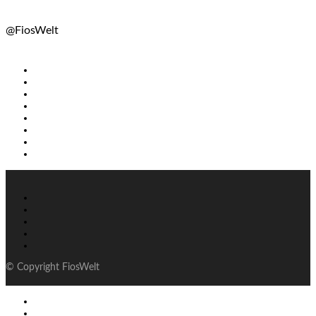
@FiosWelt
© Copyright FiosWelt