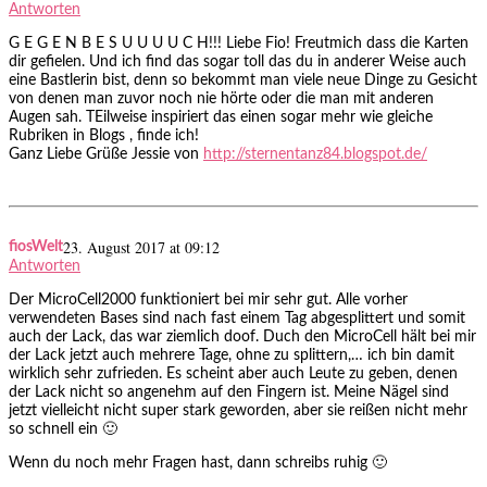
Antworten
G E G E N B E S U U U U C H!!! Liebe Fio! Freutmich dass die Karten
dir gefielen. Und ich find das sogar toll das du in anderer Weise auch
eine Bastlerin bist, denn so bekommt man viele neue Dinge zu Gesicht
von denen man zuvor noch nie hörte oder die man mit anderen
Augen sah. TEilweise inspiriert das einen sogar mehr wie gleiche
Rubriken in Blogs , finde ich!
Ganz Liebe Grüße Jessie von
http://sternentanz84.blogspot.de/
23. August 2017 at 09:12
fiosWelt
Antworten
Der MicroCell2000 funktioniert bei mir sehr gut. Alle vorher
verwendeten Bases sind nach fast einem Tag abgesplittert und somit
auch der Lack, das war ziemlich doof. Duch den MicroCell hält bei mir
der Lack jetzt auch mehrere Tage, ohne zu splittern,… ich bin damit
wirklich sehr zufrieden. Es scheint aber auch Leute zu geben, denen
der Lack nicht so angenehm auf den Fingern ist. Meine Nägel sind
jetzt vielleicht nicht super stark geworden, aber sie reißen nicht mehr
so schnell ein 🙂
Wenn du noch mehr Fragen hast, dann schreibs ruhig 🙂