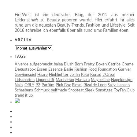
FiosWelt ist ein deutscher Blog, der 2012 aus meiner
Leidenschaft zu Beauty geboren wurde. Hier erfahrt ihr alles
rund um die neuesten Beauty-Trends, Fashion und Lifestyle. Seit
2018 schreibe ich ebenfalls über alls rund ums Familienleben.
ARCHIV
Archiv
TAGS
Alverde
aufgebraucht
balea
Blush
Born Pretty
Boxen
Catrice
Creme
Degustabox
Essen
Essence
Essie
Fashion
Food
Foundation
Garnier
Gewinnspiel
Haare
Highlighter
Jolifin
Kiko
Konad
L'Oréal
Lidschatten
Lippenstift
Manhattan
Mascara
Maybelline
Nageldesign
Nails
ORLY
P2
Parfüm
Pink Box
Pinsel
Rival de Loop
Sally Hansen
Schaebens
Schmuck
selfmade
Shoptest
Sleek
Sonstiges
ToyFan Club
trend it up