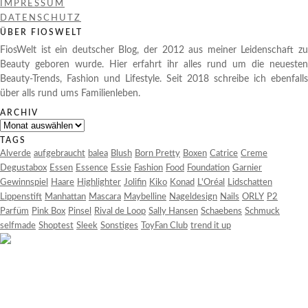
IMPRESSUM
DATENSCHUTZ
ÜBER FIOSWELT
FiosWelt ist ein deutscher Blog, der 2012 aus meiner Leidenschaft zu
Beauty geboren wurde. Hier erfahrt ihr alles rund um die neuesten
Beauty-Trends, Fashion und Lifestyle. Seit 2018 schreibe ich ebenfalls
über alls rund ums Familienleben.
ARCHIV
Archiv
TAGS
Alverde
aufgebraucht
balea
Blush
Born Pretty
Boxen
Catrice
Creme
Degustabox
Essen
Essence
Essie
Fashion
Food
Foundation
Garnier
Gewinnspiel
Haare
Highlighter
Jolifin
Kiko
Konad
L'Oréal
Lidschatten
Lippenstift
Manhattan
Mascara
Maybelline
Nageldesign
Nails
ORLY
P2
Parfüm
Pink Box
Pinsel
Rival de Loop
Sally Hansen
Schaebens
Schmuck
selfmade
Shoptest
Sleek
Sonstiges
ToyFan Club
trend it up