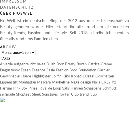
IMPRESSUM
DATENSCHUTZ
ÜBER FIOSWELT
FiosWelt ist ein deutscher Blog, der 2012 aus meiner Leidenschaft zu
Beauty geboren wurde. Hier erfahrt ihr alles rund um die neuesten
Beauty-Trends, Fashion und Lifestyle. Seit 2018 schreibe ich ebenfalls
über alls rund ums Familienleben.
ARCHIV
Archiv
TAGS
Alverde
aufgebraucht
balea
Blush
Born Pretty
Boxen
Catrice
Creme
Degustabox
Essen
Essence
Essie
Fashion
Food
Foundation
Garnier
Gewinnspiel
Haare
Highlighter
Jolifin
Kiko
Konad
L'Oréal
Lidschatten
Lippenstift
Manhattan
Mascara
Maybelline
Nageldesign
Nails
ORLY
P2
Parfüm
Pink Box
Pinsel
Rival de Loop
Sally Hansen
Schaebens
Schmuck
selfmade
Shoptest
Sleek
Sonstiges
ToyFan Club
trend it up