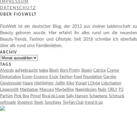
IMPRESSUM
DATENSCHUTZ
ÜBER FIOSWELT
FiosWelt ist ein deutscher Blog, der 2012 aus meiner Leidenschaft zu
Beauty geboren wurde. Hier erfahrt ihr alles rund um die neuesten
Beauty-Trends, Fashion und Lifestyle. Seit 2018 schreibe ich ebenfalls
über alls rund ums Familienleben.
ARCHIV
Archiv
TAGS
Alverde
aufgebraucht
balea
Blush
Born Pretty
Boxen
Catrice
Creme
Degustabox
Essen
Essence
Essie
Fashion
Food
Foundation
Garnier
Gewinnspiel
Haare
Highlighter
Jolifin
Kiko
Konad
L'Oréal
Lidschatten
Lippenstift
Manhattan
Mascara
Maybelline
Nageldesign
Nails
ORLY
P2
Parfüm
Pink Box
Pinsel
Rival de Loop
Sally Hansen
Schaebens
Schmuck
selfmade
Shoptest
Sleek
Sonstiges
ToyFan Club
trend it up