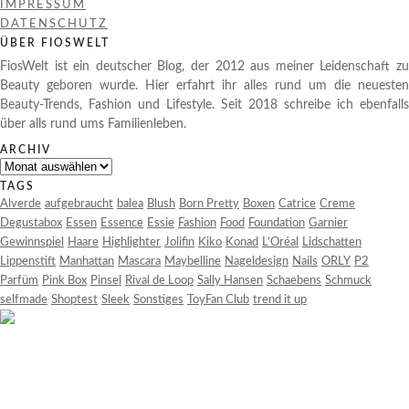
IMPRESSUM
DATENSCHUTZ
ÜBER FIOSWELT
FiosWelt ist ein deutscher Blog, der 2012 aus meiner Leidenschaft zu
Beauty geboren wurde. Hier erfahrt ihr alles rund um die neuesten
Beauty-Trends, Fashion und Lifestyle. Seit 2018 schreibe ich ebenfalls
über alls rund ums Familienleben.
ARCHIV
Archiv
TAGS
Alverde
aufgebraucht
balea
Blush
Born Pretty
Boxen
Catrice
Creme
Degustabox
Essen
Essence
Essie
Fashion
Food
Foundation
Garnier
Gewinnspiel
Haare
Highlighter
Jolifin
Kiko
Konad
L'Oréal
Lidschatten
Lippenstift
Manhattan
Mascara
Maybelline
Nageldesign
Nails
ORLY
P2
Parfüm
Pink Box
Pinsel
Rival de Loop
Sally Hansen
Schaebens
Schmuck
selfmade
Shoptest
Sleek
Sonstiges
ToyFan Club
trend it up