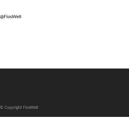
@FiosWelt
© Copyright FiosWelt