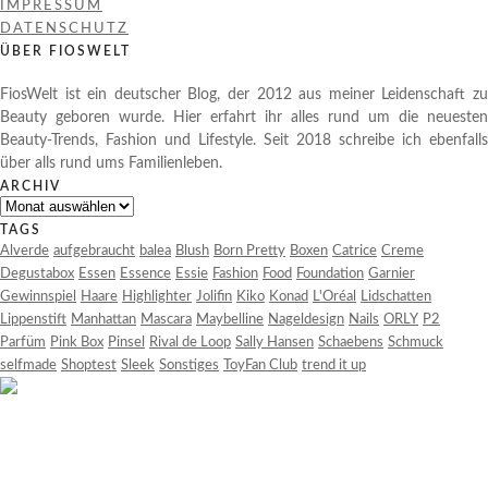
IMPRESSUM
DATENSCHUTZ
ÜBER FIOSWELT
FiosWelt ist ein deutscher Blog, der 2012 aus meiner Leidenschaft zu
Beauty geboren wurde. Hier erfahrt ihr alles rund um die neuesten
Beauty-Trends, Fashion und Lifestyle. Seit 2018 schreibe ich ebenfalls
über alls rund ums Familienleben.
ARCHIV
Archiv
TAGS
Alverde
aufgebraucht
balea
Blush
Born Pretty
Boxen
Catrice
Creme
Degustabox
Essen
Essence
Essie
Fashion
Food
Foundation
Garnier
Gewinnspiel
Haare
Highlighter
Jolifin
Kiko
Konad
L'Oréal
Lidschatten
Lippenstift
Manhattan
Mascara
Maybelline
Nageldesign
Nails
ORLY
P2
Parfüm
Pink Box
Pinsel
Rival de Loop
Sally Hansen
Schaebens
Schmuck
selfmade
Shoptest
Sleek
Sonstiges
ToyFan Club
trend it up