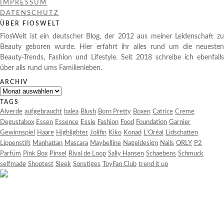
IMPRESSUM
DATENSCHUTZ
ÜBER FIOSWELT
FiosWelt ist ein deutscher Blog, der 2012 aus meiner Leidenschaft zu
Beauty geboren wurde. Hier erfahrt ihr alles rund um die neuesten
Beauty-Trends, Fashion und Lifestyle. Seit 2018 schreibe ich ebenfalls
über alls rund ums Familienleben.
ARCHIV
Archiv
TAGS
Alverde
aufgebraucht
balea
Blush
Born Pretty
Boxen
Catrice
Creme
Degustabox
Essen
Essence
Essie
Fashion
Food
Foundation
Garnier
Gewinnspiel
Haare
Highlighter
Jolifin
Kiko
Konad
L'Oréal
Lidschatten
Lippenstift
Manhattan
Mascara
Maybelline
Nageldesign
Nails
ORLY
P2
Parfüm
Pink Box
Pinsel
Rival de Loop
Sally Hansen
Schaebens
Schmuck
selfmade
Shoptest
Sleek
Sonstiges
ToyFan Club
trend it up