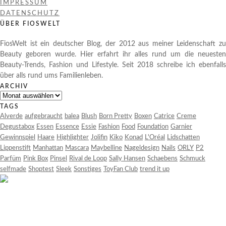
IMPRESSUM
DATENSCHUTZ
ÜBER FIOSWELT
FiosWelt ist ein deutscher Blog, der 2012 aus meiner Leidenschaft zu
Beauty geboren wurde. Hier erfahrt ihr alles rund um die neuesten
Beauty-Trends, Fashion und Lifestyle. Seit 2018 schreibe ich ebenfalls
über alls rund ums Familienleben.
ARCHIV
Archiv
TAGS
Alverde
aufgebraucht
balea
Blush
Born Pretty
Boxen
Catrice
Creme
Degustabox
Essen
Essence
Essie
Fashion
Food
Foundation
Garnier
Gewinnspiel
Haare
Highlighter
Jolifin
Kiko
Konad
L'Oréal
Lidschatten
Lippenstift
Manhattan
Mascara
Maybelline
Nageldesign
Nails
ORLY
P2
Parfüm
Pink Box
Pinsel
Rival de Loop
Sally Hansen
Schaebens
Schmuck
selfmade
Shoptest
Sleek
Sonstiges
ToyFan Club
trend it up